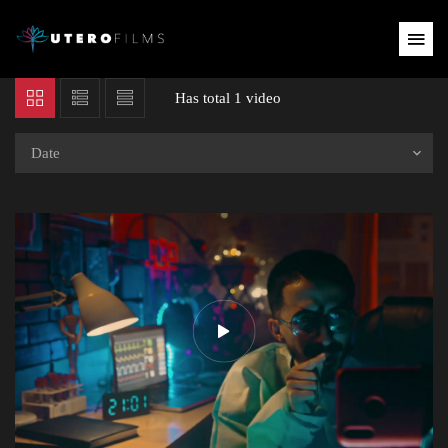
Has total
1 video
Date